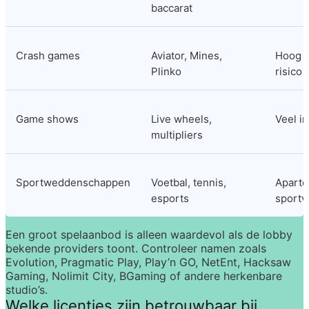
baccarat
Crash games
Aviator, Mines, 
Hoog t
Plinko
risico
Game shows
Live wheels, 
Veel i
multipliers
Sportweddenschappen
Voetbal, tennis, 
Aparte 
esports
sport
Een groot spelaanbod is alleen waardevol als de lobby 
bekende providers toont. Controleer namen zoals 
Evolution, Pragmatic Play, Play’n GO, NetEnt, Hacksaw 
Gaming, Nolimit City, BGaming of andere herkenbare 
studio’s.
Welke licenties zijn betrouwbaar bij 