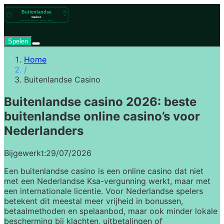
Spelen
Home
/
Buitenlandse Casino
Buitenlandse casino 2026: beste
buitenlandse online casino’s voor
Nederlanders
Bijgewerkt:
29/07/2026
Een buitenlandse casino is een online casino dat niet
met een Nederlandse Ksa-vergunning werkt, maar met
een internationale licentie. Voor Nederlandse spelers
betekent dit meestal meer vrijheid in bonussen,
betaalmethoden en spelaanbod, maar ook minder lokale
bescherming bij klachten, uitbetalingen of