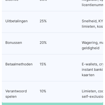
licentienumm
Uitbetalingen
25%
Snelheid, KYC,
limieten, kost
Bonussen
20%
Wagering, max 
geldigheid
Betaalmethoden
15%
E-wallets, cryp
instant banking
kaarten
Verantwoord 
10%
Limieten, cooli
spelen
self-exclusio