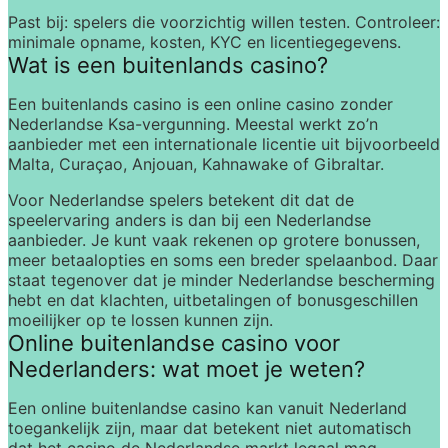
Past bij:
 spelers die voorzichtig willen testen. 
Controleer:
minimale opname, kosten, KYC en licentiegegevens.
Wat is een buitenlands casino?
Een 
buitenlands casino
 is een online casino zonder 
Nederlandse Ksa-vergunning. Meestal werkt zo’n 
aanbieder met een internationale licentie uit bijvoorbeeld 
Malta, Curaçao, Anjouan, Kahnawake of Gibraltar.
Voor Nederlandse spelers betekent dit dat de 
speelervaring anders is dan bij een Nederlandse 
aanbieder. Je kunt vaak rekenen op grotere bonussen, 
meer betaalopties en soms een breder spelaanbod. Daar 
staat tegenover dat je minder Nederlandse bescherming 
hebt en dat klachten, uitbetalingen of bonusgeschillen 
moeilijker op te lossen kunnen zijn.
Online buitenlandse casino voor 
Nederlanders: wat moet je weten?
Een 
online buitenlandse casino
 kan vanuit Nederland 
toegankelijk zijn, maar dat betekent niet automatisch 
dat het casino de Nederlandse markt legaal mag 