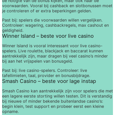
de hoogte van de bonus kijken, maar ook naar de 
voorwaarden. Vooral bij cashback en slotbonussen moet 
je controleren of er extra beperkingen gelden.
Past bij:
 spelers die voorwaarden willen vergelijken. 
Controleer:
 wagering, cashbackregels, max cashout en 
geldigheid.
Winner Island – beste voor live casino
Winner Island is vooral interessant voor live casino-
spelers. Live roulette, blackjack en baccarat kunnen 
aantrekkelijk zijn, maar dragen bij veel casino’s minder 
bij aan het vrijspelen van bonusgeld.
Past bij:
 live casino-spelers. 
Controleer:
 live 
tafellimieten, taal, provider en bonusbijdrage.
Smash Casino – beste voor lage instap
Smash Casino kan aantrekkelijk zijn voor spelers die met 
een lagere eerste storting willen testen. Dit is verstandig 
bij nieuwe of minder bekende buitenlandse casino’s: 
begin klein, test support en probeer eerst een kleine 
opname.