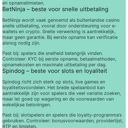
en opnamelimieten.
BetNinja – beste voor snelle uitbetaling
BetNinja wordt vaak genoemd als 
buitenlandse casino 
snelle uitbetaling
, vooral door ondersteuning voor e-
wallets en crypto. Snelle verwerking is aantrekkelijk, 
maar geen garantie. Bij eerste opname kan verificatie 
alsnog nodig zijn.
Past bij:
 spelers die snelheid belangrijk vinden. 
Controleer:
 KYC bij eerste opname, betaalmethoden, 
opnamekosten en maximale uitbetaling per dag.
Spindog – beste voor slots en loyaliteit
Spindog richt zich sterk op slots, live games en 
loyaliteitsvoordelen. Het brede spelaanbod kan 
aantrekkelijk zijn voor spelers die veel variatie zoeken, 
maar let goed op wagering en de voorwaarden van 
wekelijkse beloningen.
Past bij:
 slotspelers en spelers die loyalty-programma’s 
gebruiken. 
Controleer:
 bonusvoorwaarden, providerlijst, 
RTP en limieten.