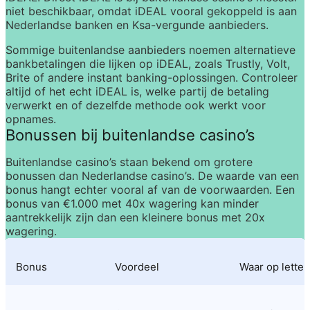
niet beschikbaar, omdat iDEAL vooral gekoppeld is aan 
Nederlandse banken en Ksa-vergunde aanbieders.
Sommige buitenlandse aanbieders noemen alternatieve 
bankbetalingen die lijken op iDEAL, zoals Trustly, Volt, 
Brite of andere instant banking-oplossingen. Controleer 
altijd of het echt iDEAL is, welke partij de betaling 
verwerkt en of dezelfde methode ook werkt voor 
opnames.
Bonussen bij buitenlandse casino’s
Buitenlandse casino’s staan bekend om grotere 
bonussen dan Nederlandse casino’s. De waarde van een 
bonus hangt echter vooral af van de voorwaarden. Een 
bonus van €1.000 met 40x wagering kan minder 
aantrekkelijk zijn dan een kleinere bonus met 20x 
wagering.
Bonus
Voordeel
Waar op lette