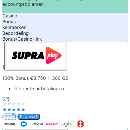
accountproblemen.
Casino
Bonus
Kenmerken
Beoordeling
Bonus/Casino-link
1
100% Bonus €3.750 + 300 GS
directe uitbetalingen
5
/
5
*****
Play now